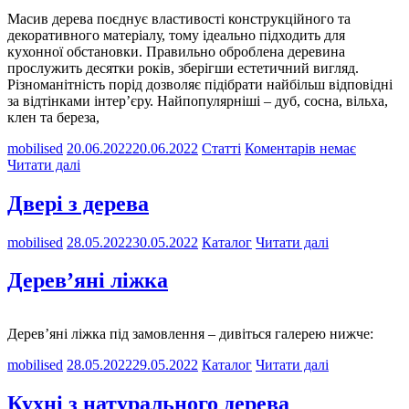
Масив дерева поєднує властивості конструкційного та
декоративного матеріалу, тому ідеально підходить для
кухонної обстановки. Правильно оброблена деревина
прослужить десятки років, зберігши естетичний вигляд.
Різноманітність порід дозволяє підібрати найбільш відповідні
за відтінками інтер’єру. Найпопулярніші – дуб, сосна, вільха,
клен та береза,
mobilised
20.06.2022
20.06.2022
Статті
Коментарів немає
Читати далі
Двері з дерева
mobilised
28.05.2022
30.05.2022
Каталог
Читати далі
Дерев’яні ліжка
Дерев’яні ліжка під замовлення – дивіться галерею нижче:
mobilised
28.05.2022
29.05.2022
Каталог
Читати далі
Кухні з натурального дерева