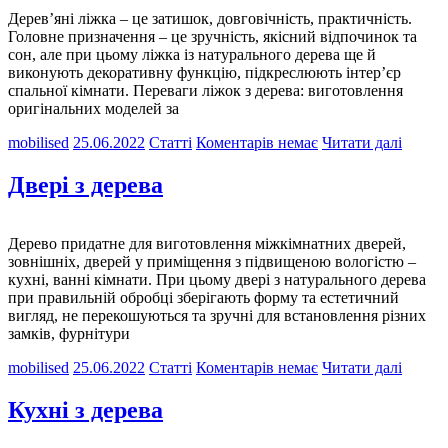
Дерев’яні ліжка – це затишок, довговічність, практичність.
Головне призначення – це зручність, якісний відпочинок та
сон, але при цьому ліжка із натурального дерева ще й
виконують декоративну функцію, підкреслюють інтер’єр
спальної кімнати. Переваги ліжок з дерева: виготовлення
оригінальних моделей за
mobilised
25.06.2022
Статті
Коментарів немає
Читати далі
Двері з дерева
Дерево придатне для виготовлення міжкімнатних дверей,
зовнішніх, дверей у приміщення з підвищеною вологістю –
кухні, ванні кімнати. При цьому двері з натурального дерева
при правильній обробці зберігають форму та естетичний
вигляд, не перекошуються та зручні для встановлення різних
замків, фурнітури
mobilised
25.06.2022
Статті
Коментарів немає
Читати далі
Кухні з дерева