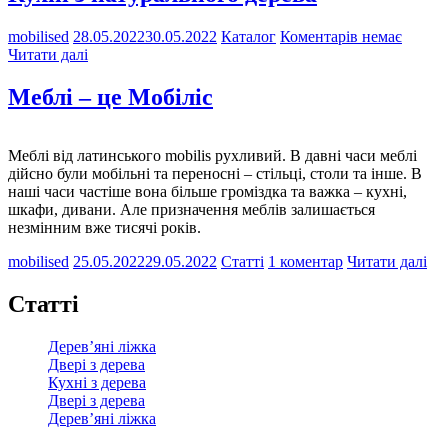
mobilised
28.05.2022
30.05.2022
Каталог
Коментарів немає
Читати далі
Меблі – це Мобіліс
Меблі від латинського mobilis рухливий. В давні часи меблі
дійсно були мобільні та переносні – стільці, столи та інше. В
наші часи частіше вона більше громіздка та важка – кухні,
шкафи, дивани. Але призначення меблів залишається
незмінним вже тисячі років.
mobilised
25.05.2022
29.05.2022
Статті
1 коментар
Читати далі
Статті
Дерев’яні ліжка
Двері з дерева
Кухні з дерева
Двері з дерева
Дерев’яні ліжка