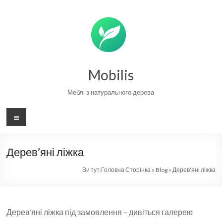
Skip
to
content
Mobilis
Меблі з натурального дерева
Меню
Дерев’яні ліжка
Ви тут:
Головна Сторінка
»
Blog
»
Дерев’яні ліжка
Дерев’яні ліжка під замовлення – дивіться галерею